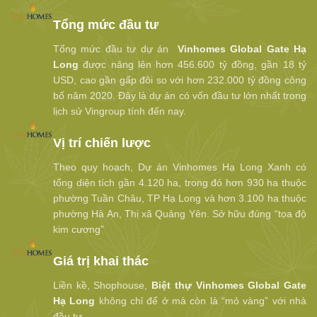
Tổng mức đầu tư
Tổng mức đầu tư dự án
Vinhomes Global Gate Hạ
Long
được nâng lên hơn 456.600 tỷ đồng, gần 18 tỷ
USD, cao gần gấp đôi so với hơn 232.000 tỷ đồng công
bố năm 2020. Đây là dự án có vốn đầu tư lớn nhất trong
lịch sử Vingroup tính đến nay.
Vị trí chiến lược
Theo quy hoạch, Dự án Vinhomes Hạ Long Xanh có
tổng diện tích gần 4.120 ha, trong đó hơn 930 ha thuộc
phường Tuần Châu, TP Hạ Long và hơn 3.100 ha thuộc
phường Hà An, Thị xã Quảng Yên. Sở hữu đúng “tọa độ
kim cương”
Giá trị khai thác
Liền kề, Shophouse,
Biệt thự Vinhomes Global Gate
Hạ Long
không chỉ để ở mà còn là “mỏ vàng” với nhà
đầu tư.