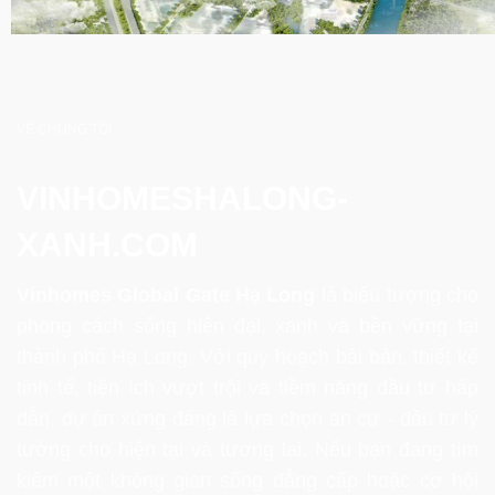
VỀ CHÚNG TÔI
VINHOMESHALONG-
XANH.COM
Vinhomes Global Gate Hạ Long
là biểu tượng cho
phong cách sống hiện đại, xanh và bền vững tại
thành phố Hạ Long. Với quy hoạch bài bản, thiết kế
tinh tế, tiện ích vượt trội và tiềm năng đầu tư hấp
dẫn, dự án xứng đáng là lựa chọn an cư - đầu tư lý
tưởng cho hiện tại và tương lai. Nếu bạn đang tìm
kiếm một không gian sống đẳng cấp hoặc cơ hội