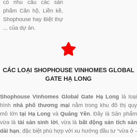
có nhu cầu các sản
phẩm Căn hộ, Liền kề,
Shophouse hay Biệt thự
... của dự án.
CÁC LOẠI SHOPHOUSE VINHOMES GLOBAL
GATE HẠ LONG
Shophouse Vinhomes Global Gate Hạ Long
là loạ
hình
nhà phố thương mại
nằm trong khu đô thị qu
mô lớn
tại Hạ Long
và
Quảng Yên
. Đây là Sản phẩ
vừa là
tài sản sinh lời
, vừa là
bất động sản tích sả
dài hạn
, đặc biệt phù hợp với xu hướng đầu tư “vừa ở -