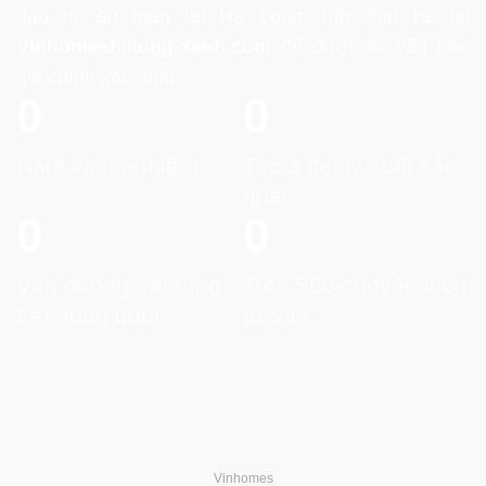
đầu tư an toàn tại Hạ Long, hãy liên hệ tại
Vinhomeshalong-xanh.com
để được tư vấn báo
giá chính xác nhất.
0
0
Năm kinh nghiệm
Top 3 đại lý xuất sắc
nhất
0
0
Văn phòng trải rộng
Trên 500 chuyên viên
trên toàn quốc
tư vấn
Vinhomes