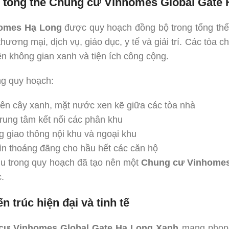
 tổng thể Chung cư Vinhomes Global Gate
omes Hạ Long
được quy hoạch đồng bộ trong tổng thể 
thương mại, dịch vụ, giáo dục, y tế và giải trí. Các tòa 
ên không gian xanh và tiện ích công cộng.
ng quy hoạch:
iên cây xanh, mặt nước xen kẽ giữa các tòa nhà
rung tâm kết nối các phân khu
g giao thông nội khu và ngoại khu
n thoáng đãng cho hầu hết các căn hộ
hu trong quy hoạch đã tạo nên một
Chung cư Vinhomes
.
ến trúc hiện đại và tinh tế
cư Vinhomes Global Gate Hạ Long Xanh
mang phong 