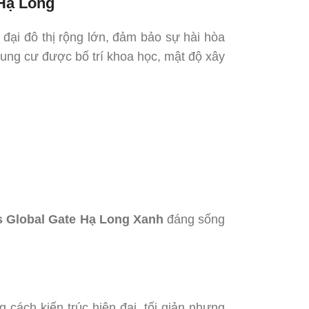
 Hạ Long
đại đô thị rộng lớn, đảm bảo sự hài hòa
chung cư được bố trí khoa học, mật độ xây
 Global Gate Hạ Long Xanh
đáng sống
cách kiến trúc hiện đại, tối giản nhưng