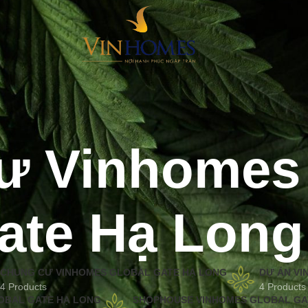
ư Vinhomes 
ate Hạ Long
CHUNG CƯ VINHOMES GLOBAL GATE HẠ LONG
DỰ ÁN VI
4 Products
4 Products
LOBAL GATE HẠ LONG
SHOPHOUSE VINHOMES GLOBAL GA