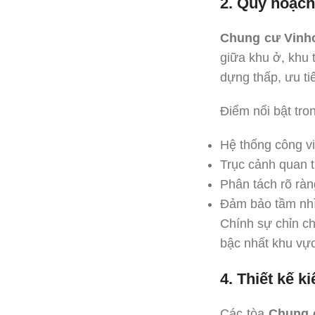
2. Quy hoạch
Chung cư Vinh
giữa khu ở, khu 
dựng thấp, ưu ti
Điểm nổi bật tro
Hệ thống công v
Trục cảnh quan t
Phân tách rõ ràn
Đảm bảo tầm nhì
Chính sự chỉn c
bậc nhất khu vực
4. Thiết kế ki
Các tòa
Chung 