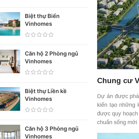
Biệt thự Biển
Vinhomes
Căn hộ 2 Phòng ngủ
Vinhomes
Chung cư V
Biệt thự Liền kề
Dự án được phát 
Vinhomes
kiến tạo những
được quy hoạch t
chuẩn sống mới 
Căn hộ 3 Phòng ngủ
Vinhomes