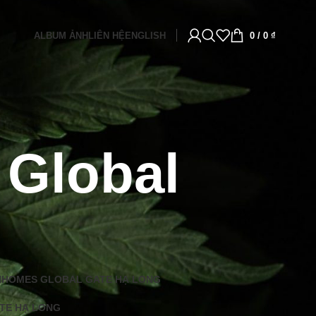
ALBUM ẢNH
LIÊN HỆ
ENGLISH
0
/
0
₫
Global
NHOMES GLOBAL GATE HẠ LONG
TE HẠ LONG