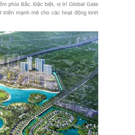
 phía Bắc. Đặc biệt, vị trí Global Gate
át triển mạnh mẽ cho các hoạt động kinh