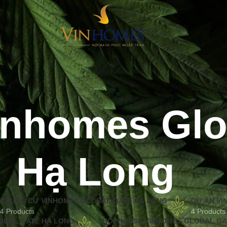
inhomes Glo
Hạ Long
CHUNG CƯ VINHOMES GLOBAL GATE HẠ LONG
DỰ ÁN VI
4 Products
4 Products
LOBAL GATE HẠ LONG
SHOPHOUSE VINHOMES GLOBAL GA