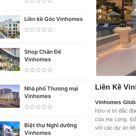
Liền kề Góc Vinhomes
Shop Chân Đế
Vinhomes
Liền Kề Vi
Nhà phố Thương mại
Vinhomes
Vinhomes Glob
hữu vị trí đắc đ
của Hạ Long. Đâ
Biệt thự Nghỉ dưỡng
với các dự án liề
Vinhomes