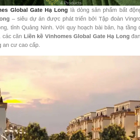
4 Products
mes Global Gate Hạ Long
là dòng sản phẩm bất động 
Long
– siêu dự án được phát triển bởi Tập đoàn Vingr
ng, tỉnh Quảng Ninh. Với quy hoạch bài bản, hạ tầng đ
i, các căn
Liền kề Vinhomes Global Gate Hạ Long
đan
g an cư cao cấp.