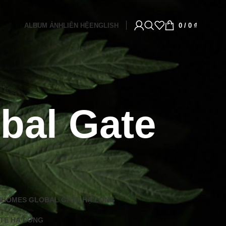
ALBUM ẢNH
LIÊN HỆ
ENGLISH
0
/
0
₫
bal Gate
NHOMES GLOBAL GATE HẠ LONG
TE HẠ LONG