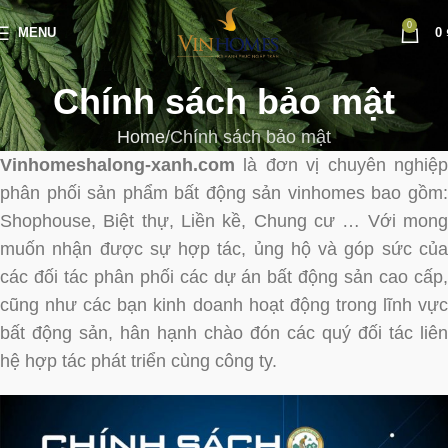
0
MENU
0
Chính sách bảo mật
Home
Chính sách bảo mật
Vinhomeshalong-xanh.com
là đơn vị chuyên nghiệp
phân phối sản phẩm bất động sản vinhomes bao gồm:
Shophouse, Biệt thự, Liền kề, Chung cư … Với mong
muốn nhận được sự hợp tác, ủng hộ và góp sức của
các đối tác phân phối các dự án bất động sản cao cấp,
cũng như các bạn kinh doanh hoạt động trong lĩnh vực
bất động sản, hân hạnh chào đón các quý đối tác liên
hệ hợp tác phát triển cùng công ty.