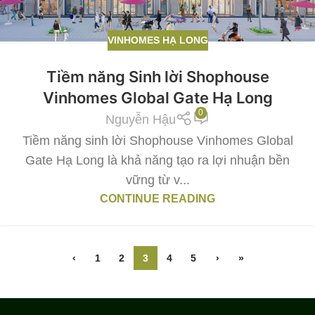
VINHOMES HẠ LONG
Tiềm năng Sinh lời Shophouse
Vinhomes Global Gate Hạ Long
0
Nguyễn Hậu
Tiềm năng sinh lời Shophouse Vinhomes Global
Gate Hạ Long là khả năng tạo ra lợi nhuận bền
vững từ v...
CONTINUE READING
‹
1
2
3
4
5
›
»