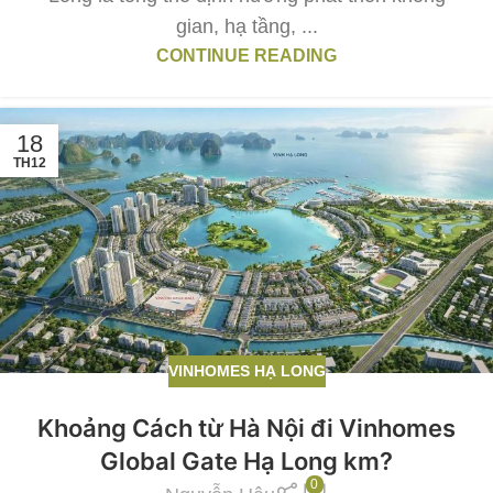
gian, hạ tầng, ...
CONTINUE READING
18
TH12
VINHOMES HẠ LONG
Khoảng Cách từ Hà Nội đi Vinhomes
Global Gate Hạ Long km?
0