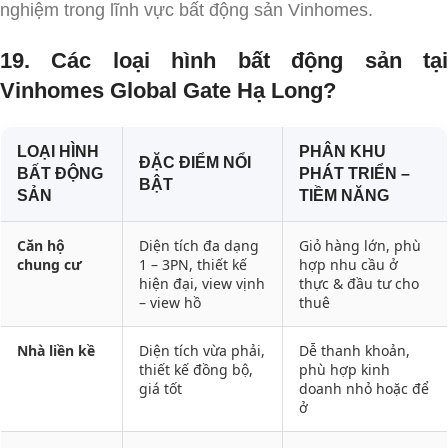
nghiệm trong lĩnh vực bất động sản Vinhomes.
19. Các loại hình bất động sản tại
Vinhomes Global Gate Hạ Long?
LOẠI HÌNH
PHÂN KHU
ĐẶC ĐIỂM NỔI
BẤT ĐỘNG
PHÁT TRIỂN –
BẬT
SẢN
TIỀM NĂNG
Căn hộ
Diện tích đa dạng
Giỏ hàng lớn, phù
chung cư
1 – 3PN, thiết kế
hợp nhu cầu ở
hiện đại, view vịnh
thực & đầu tư cho
– view hồ
thuê
Nhà liền kề
Diện tích vừa phải,
Dễ thanh khoản,
thiết kế đồng bộ,
phù hợp kinh
giá tốt
doanh nhỏ hoặc để
ở