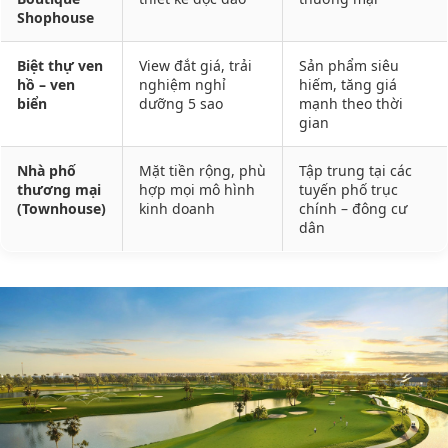
Shophouse
Biệt thự ven
View đắt giá, trải
Sản phẩm siêu
hồ – ven
nghiệm nghỉ
hiếm, tăng giá
biển
dưỡng 5 sao
mạnh theo thời
gian
Nhà phố
Mặt tiền rộng, phù
Tập trung tại các
thương mại
hợp mọi mô hình
tuyến phố trục
(Townhouse)
kinh doanh
chính – đông cư
dân