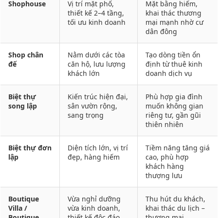
Shophouse
Vị trí mặt phố,
Mặt bằng hiếm,
thiết kế 2–4 tầng,
khai thác thương
tối ưu kinh doanh
mại mạnh nhờ cư
dân đông
Shop chân
Nằm dưới các tòa
Tạo dòng tiền ổn
đế
căn hộ, lưu lượng
định từ thuê kinh
khách lớn
doanh dịch vụ
Biệt thự
Kiến trúc hiện đại,
Phù hợp gia đình
song lập
sân vườn rộng,
muốn không gian
sang trọng
riêng tư, gần gũi
thiên nhiên
Biệt thự đơn
Diện tích lớn, vị trí
Tiềm năng tăng giá
lập
đẹp, hàng hiếm
cao, phù hợp
khách hàng
thượng lưu
Boutique
Vừa nghỉ dưỡng
Thu hút du khách,
Villa /
vừa kinh doanh,
khai thác du lịch –
Boutique
thiết kế độc đáo
thương mại