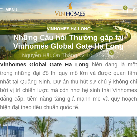
0
MENU
0
VINHOMES HẠ LONG
Những Câu hỏi Thường gặp tại
Vinhomes Global Gate Hạ Long
0
Nguyễn Hậu
On Tháng 12 10, 2025
Vinhomes Global Gate Hạ Long
hiện đang là một
trong những đại đô thị quy mô lớn và được quan tâm
nhất tại Quảng Ninh. Dự án thu hút sự chú ý không chỉ
bởi vị trí chiến lược mà còn nhờ hệ sinh thái Vinhomes
đẳng cấp, tiềm năng tăng giá mạnh mẽ và quy hoạch
hiện đại theo tiêu chuẩn quốc tế.