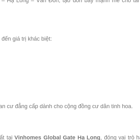
ng – Hạ Long – Vân Đồn, tạo đòn bẩy mạnh mẽ cho tă
đến giá trị khác biệt:
an cư đẳng cấp dành cho cộng đồng cư dân tinh hoa.
ất tại
Vinhomes Global Gate Hạ Long
, đóng vai trò h