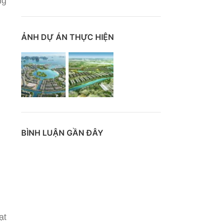
ng
ẢNH DỰ ÁN THỰC HIỆN
BÌNH LUẬN GẦN ĐÂY
ạt