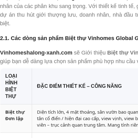
nhân của các phân khu sang trọng. Với thiết kế tinh tế, giá
dự án thu hút giới thượng lưu, doanh nhân, nhà đầu 
biệt.
2.1. Các dòng sản phẩm Biệt thự Vinhomes Global 
Vinhomeshalong-xanh.com
sẽ Giới thiệu
Biệt thự V
giúp bạn dễ dàng lựa chọn sản phẩm phù hợp nhu cầu 
LOẠI
HÌNH
ĐẶC ĐIỂM THIẾT KẾ – CÔNG NĂNG
BIỆT
THỰ
Biệt thự
Diện tích lớn, 4 mặt thoáng, sân vườn bao quan
Đơn lập
tân cổ điển / hiện đại cao cấp, view vịnh, view 
viên – trục cảnh quan trung tâm. Mang tính riên