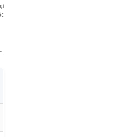
ại
ác
n,