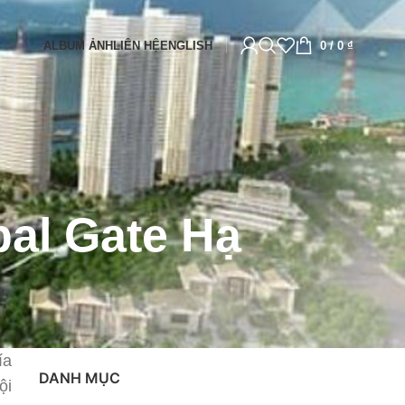
ALBUM ẢNH
LIÊN HỆ
ENGLISH
0
/
0
₫
bal Gate Hạ
ía
DANH MỤC
ội