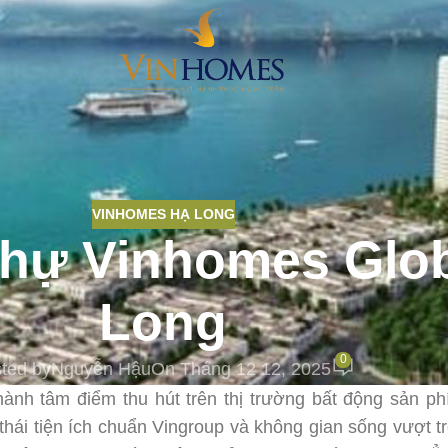
VINHOMES HẠ LONG
 thự Vinhomes Glo
Long
0
ted by
Nguyễn Hậu
On Tháng 12 12, 2025
ành tâm điểm thu hút trên thị trường bất động sản ph
thái tiện ích chuẩn Vingroup và không gian sống vượt tr