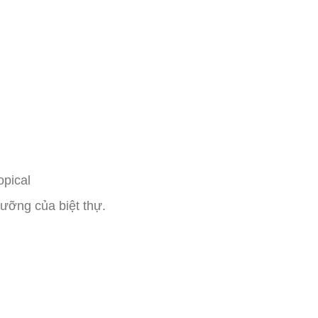
opical
dưỡng của biệt thự.