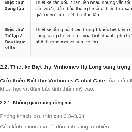
Biệt thự
Thiết kế cân đối, 2 căn liền nhau nhưng vẫn tối 
Song lập
sân vườn, đảm bảo thông thoáng. Kiến trúc sa
giá “mềm” hơn biệt thự đơn lập.
Biệt thự
Thiết kế đồng bộ 4 căn trong 1 khối, tiết kiệm di
Tứ lập /
công năng cho vừa ở – vừa kinh doanh, phù hợ
Boutique
phố thương mại và tiện ích lớn.
Villa
2.2. Thiết kế Biệt thự Vinhomes Hạ Long sang trọng
Giới thiệu Biệt thự Vinhomes Global Gate
của phần th
khoa học và đảm bảo tính thẩm mỹ cao.
2.2.1. Không gian sống rộng mở
Phòng khách lớn, trần cao 3,3–3,6m
Cửa kính panorama để đón ánh sáng tự nhiên