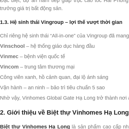
Đặc biệt, dự án nằm tiếp giáp trục cao tốc Hải Phò
trưởng giá trị bất động sản.
1.3. Hệ sinh thái Vingroup – lợi thế vượt thời gian
Chỉ riêng hệ sinh thái “All-in-one” của Vingroup đã mang 
Vinschool
– hệ thống giáo dục hàng đầu
Vinmec
– bệnh viện quốc tế
Vincom
– trung tâm thương mại
Công viên xanh, hồ cảnh quan, đại lộ ánh sáng
Vận hành – an ninh – bảo trì tiêu chuẩn 5 sao
Nhờ vậy, Vinhomes Global Gate Hạ Long trở thành nơi 
2. Giới thiệu về Biệt thự Vinhomes Hạ Long
Biệt thự Vinhomes Hạ Long
là sản phẩm cao cấp nh