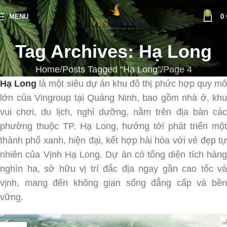
0
MENU
0
Tag Archives: Hạ Long
Home
Posts Tagged "Hạ Long"
Page 4
Hạ Long
là một siêu dự án khu đô thị phức hợp quy m
lớn của Vingroup tại Quảng Ninh, bao gồm nhà ở, khu
vui chơi, du lịch, nghỉ dưỡng, nằm trên địa bàn các
phường thuộc TP. Hạ Long, hướng tới phát triển một
thành phố xanh, hiện đại, kết hợp hài hòa với vẻ đẹp tự
nhiên của Vịnh Hạ Long. Dự án có tổng diện tích hàng
nghìn ha, sở hữu vị trí đắc địa ngay gần cao tốc và
vịnh, mang đến không gian sống đẳng cấp và bền
vững.